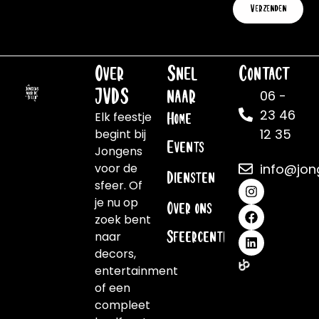
Verzenden
Over
Snel
Contact
JVDS
naar
06 -
23 46
Elk feestje
Home
12 35
begint bij
Events
Jongens
voor de
info@jon
Diensten
sfeer. Of
je nu op
Over ons
zoek bent
naar
Sfeercentrale
decors,
entertainment
of een
compleet