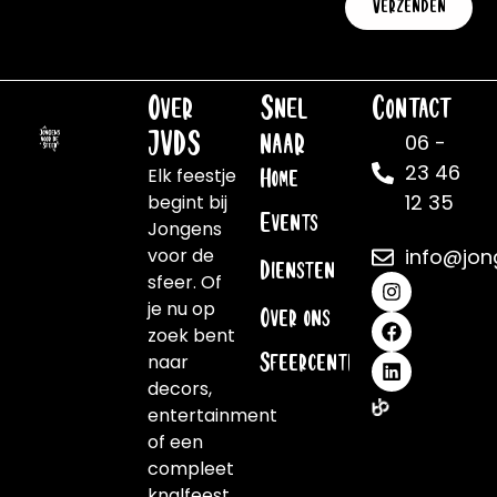
Verzenden
Over
Snel
Contact
JVDS
naar
06 -
23 46
Elk feestje
Home
12 35
begint bij
Events
Jongens
voor de
info@jon
Diensten
sfeer. Of
je nu op
Over ons
zoek bent
naar
Sfeercentrale
decors,
entertainment
of een
compleet
knalfeest