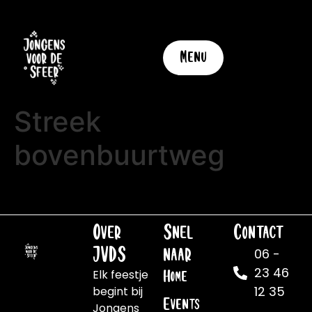
Menu
Streek
bovenbuurtweg
Over
Snel
Contact
JVDS
naar
06 -
23 46
Elk feestje
Home
12 35
begint bij
Events
Jongens