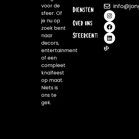
voor de
info@jon
Diensten
sfeer. Of
je nu op
Over ons
zoek bent
naar
Sfeercentrale
decors,
entertainment
of een
compleet
knalfeest
op maat.
Niets is
ons te
gek.