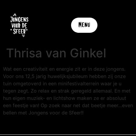
Menu
Thrisa van Ginkel
Wat een creativiteit en energie zit er in deze jongens.
Voor ons 12,5 jarig huwelijksjubileum hebben zij onze
tuin omgetoverd in een minifestivalterrein waar je u
tegen zegt. Zo relax en strak geregeld allemaal. En met
hun eigen muziek- en lichtshow maken ze er absoluut
een feestje van! Op zoek naar net dat beetje meer…even
bellen met Jongens voor de Sfeer!!