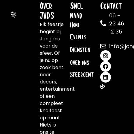
Over
Snel
Contact
JVDS
naar
06 -
23 46
Elk feestje
Home
12 35
begint bij
Events
Jongens
voor de
info@jon
Diensten
sfeer. Of
je nu op
Over ons
zoek bent
naar
Sfeercentrale
decors,
entertainment
of een
compleet
knalfeest
op maat.
Niets is
ons te